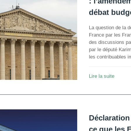
: l’amende
débat budgé
La question de la d
France par les Fra
des discussions p
par le député Kari
les contribuables i
Lire la suite
Déclaration
ce que les F