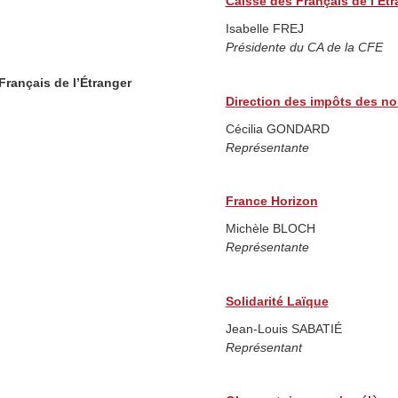
Caisse des Français de l’Ét
Isabelle FREJ
Présidente du CA de la CFE
Français de l’Étranger
Direction des impôts des no
Cécilia GONDARD
Représentante
France Horizon
Michèle BLOCH
Représentante
Solidarité Laïque
Jean-Louis SABATIÉ
Représentant