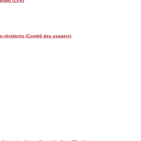
ranger (CFE)
n-résidents (Comité des usagers)