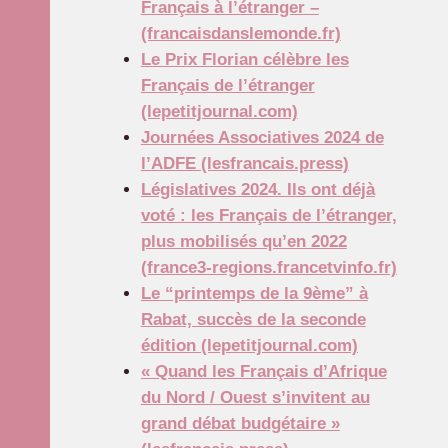
Français à l’étranger –
(francaisdanslemonde.fr)
Le Prix Florian célèbre les
Français de l’étranger
(lepetitjournal.com)
Journées Associatives 2024 de
l’ADFE (lesfrancais.press)
Législatives 2024. Ils ont déjà
voté : les Français de l’étranger,
plus mobilisés qu’en 2022
(france3-regions.francetvinfo.fr)
Le “printemps de la 9ème” à
Rabat, succès de la seconde
édition (lepetitjournal.com)
« Quand les Français d’Afrique
du Nord / Ouest s’invitent au
grand débat budgétaire »