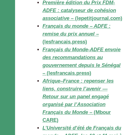
Première édition du Prix FDM-
ADFE : catalyseur de cohésion
associative
– (lepetitjournal.com)
Français du monde – ADFE :
remise du prix annuel
–
(lesfrancais.press)
Français du Monde-ADFE envoie
des recommandations au
gouvernement depuis le Sénégal
– (lesfrancais.press)
Afrique–France : repenser les
liens, construire l’avenir —
Retour sur un panel engagé
organisé par l’Association
Français du Monde
– (Mbour
CARE)
L’Université d’été de Français du