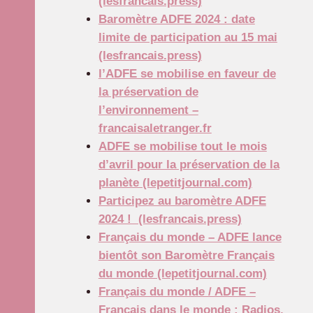
(lesfrancais.press)
Baromètre ADFE 2024 : date
limite de participation au 15 mai
(lesfrancais.press)
l’ADFE se mobilise en faveur de
la préservation de
l’environnement –
francaisaletranger.fr
ADFE se mobilise tout le mois
d’avril pour la préservation de la
planète (lepetitjournal.com)
Participez au baromètre ADFE
2024 ! (lesfrancais.press)
Français du monde – ADFE lance
bientôt son Baromètre Français
du monde (lepetitjournal.com)
Français du monde / ADFE –
Français dans le monde : Radios,