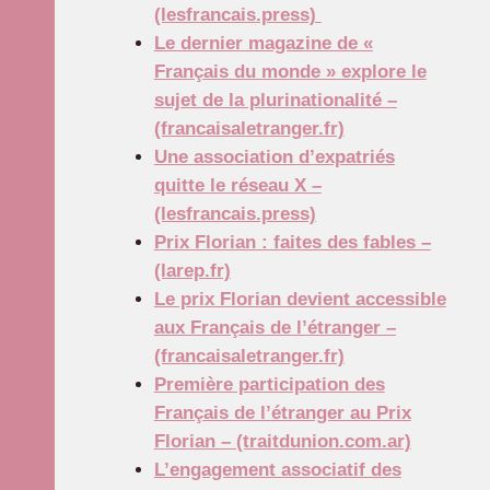
(lesfrancais.press)
Le dernier magazine de «
Français du monde » explore le
sujet de la plurinationalité –
(francaisaletranger.fr)
Une association d’expatriés
quitte le réseau X –
(lesfrancais.press)
Prix Florian : faites des fables –
(larep.fr)
Le prix Florian devient accessible
aux Français de l’étranger –
(francaisaletranger.fr)
Première participation des
Français de l’étranger au Prix
Florian – (traitdunion.com.ar)
L’engagement associatif des