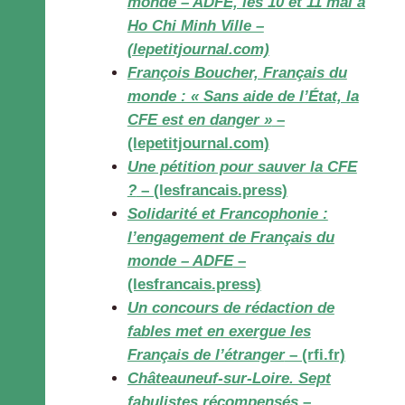
monde – ADFE, les 10 et 11 mai à
Ho Chi Minh Ville –
(lepetitjournal.com)
François Boucher, Français du
monde : « Sans aide de l’État, la
CFE est en danger »
–
(lepetitjournal.com)
Une pétition pour sauver la CFE
?
– (lesfrancais.press)
Solidarité et Francophonie :
l’engagement de Français du
monde – ADFE
–
(lesfrancais.press)
Un concours de rédaction de
fables met en exergue les
Français de l’étranger
– (rfi.fr)
Châteauneuf-sur-Loire. Sept
fabulistes récompensés
–