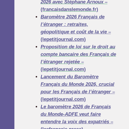
2026 avec Stéphane Arnoux
–
(francaisdanslemonde.fr)
Baromètre 2026 Français de
l’étranger : retraites,
géopolitique et coût de la vie
–
(lepetitjournal.com)
Proposition de loi sur le droit au
compte bancaire des Français de
l’étranger rejetée
–
(lepetitjournal.com)
Lancement du Baromètre
Français du Monde 2026, crucial
pour les Français de l’étranger
–
(lepetitjournal.com)
Le baromètre 2026 de Français
du Monde-ADFE veut faire
entendre la voix des expatriés
–