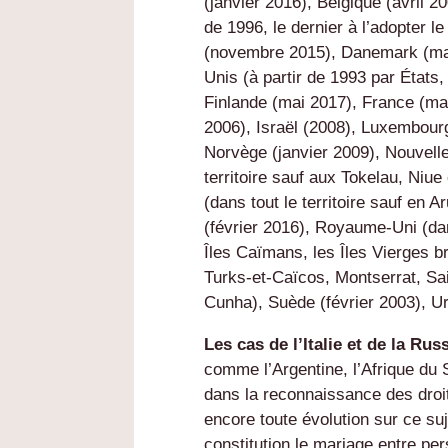
(janvier 2016), Belgique (avril 2
de 1996, le dernier à l’adopter l
(novembre 2015), Danemark (mar
Unis (à partir de 1993 par États, 
Finlande (mai 2017), France (mai 
2006), Israël (2008), Luxembourg
Norvège (janvier 2009), Nouvelle
territoire sauf aux Tokelau, Niue
(dans tout le territoire sauf en 
(février 2016), Royaume-Uni (dans
Îles Caïmans, les Îles Vierges br
Turks-et-Caïcos, Montserrat, Sa
Cunha), Suède (février 2003), U
Les cas de l’Italie et de la Rus
comme l’Argentine, l’Afrique du
dans la reconnaissance des droi
encore toute évolution sur ce suj
constitution le mariage entre p