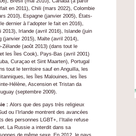
006), Brésil (mai 2010), Canada (à partir
e fait en 2011), Chili (mars 2022), Colombie
s 2010), Espagne (janvier 2005), États-
le dernier à l’adopter le fait en 2016),
2013), Irlande (avril 2016), Islande (juin
 (janvier 2015), Malte (avril 2014),
-Zélande (août 2013) (dans tout le
 et les Îles Cook), Pays-Bas (avril 2001)
Aruba, Curaçao et Sint Maarten), Portugal
 tout le territoire sauf en Anguilla, les
itanniques, les Îles Malouines, les Îles
inte-Hélène, Ascension et Tristan da
ruguay (septembre 2009).
sie :
Alors que des pays très religieux
 Sud ou l’Irlande montrent des avancées
ts des personnes LGBT+, l’Italie refuse
et. La Russie a interdit dans sa
ersonnes de même sexe. En 2012, le pays