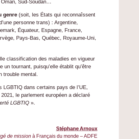
ia, Oman, Sud-Soudan…
du genre
(soit,
les États qui reconnaîssent
 d’une personne trans) : Argentine,
nemark, Équateur, Espagne, France,
orvège, Pays-Bas, Québec, Royaume-Uni,
lle classification des maladies en vigueur
un tournant, puisqu’elle établit qu’être
un trouble mental.
ts LGBTIQ dans certains pays de l’UE,
n 2021, le parlement européen a déclaré
berté LGBTIQ
».
Stéphane Arnoux
gé de mission
à Français du monde – ADFE