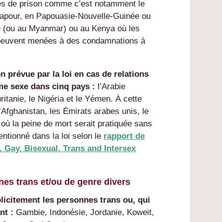
nes de prison comme c’est notamment le
gapour, en Papouasie-Nouvelle-Guinée ou
e (ou au Myanmar) ou au Kenya où les
t peuvent menées à des condamnations à
n prévue par la loi en cas de relations
me sexe dans cinq pays :
l’Arabie
uritanie, le Nigéria et le Yémen. À cette
l’Afghanistan, les Émirats arabes unis, le
 où la peine de mort serait pratiquée sans
entionné dans la loi selon le
rapport de
, Gay, Bisexual, Trans and Intersex
nes trans et/ou de genre divers
plicitement les personnes trans ou, qui
ant :
Gambie, Indonésie, Jordanie, Koweit,