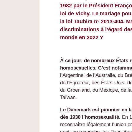
1982 par le Président Franço
loi de Vichy. Le mariage pou
la loi Taubira n° 2013-404. Ma
discriminations à l’égard d
monde en 2022 ?
À ce jour, de nombreux États 
homosexuelles. C’est notamme
l’Argentine, de l’Australie, du Br
de l’Équateur, des États-Unis, d
du Groenland, du Mexique, de la
Taïwan.
Le Danemark est pionnier en la
dès 1930 l’homosexualité.
En 1
reconnaître légalement l’union
sont, en revanche, les Pays-Bas 