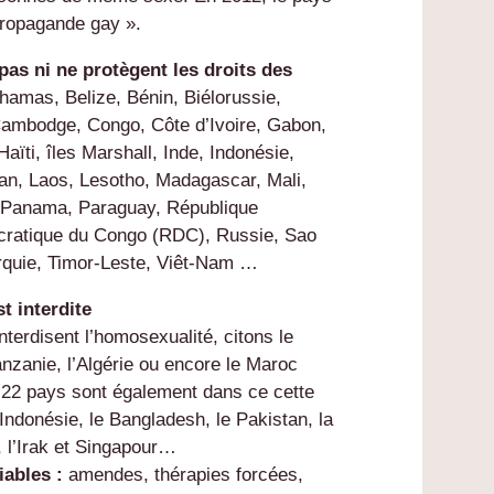
-propagande gay ».
pas ni ne protègent les droits des
hamas, Belize, Bénin, Biélorussie,
Cambodge, Congo, Côte d’Ivoire, Gabon,
aïti, îles Marshall, Inde, Indonésie,
tan, Laos, Lesotho, Madagascar, Mali,
, Panama, Paraguay, République
ocratique du Congo (RDC), Russie, Sao
urquie, Timor-Leste, Viêt-Nam …
t interdite
nterdisent l’homosexualité, citons le
Tanzanie, l’Algérie ou encore le Maroc
, 22 pays sont également dans ce cette
Indonésie, le Bangladesh, le Pakistan, la
, l’Irak et Singapour…
iables :
amendes, thérapies forcées,