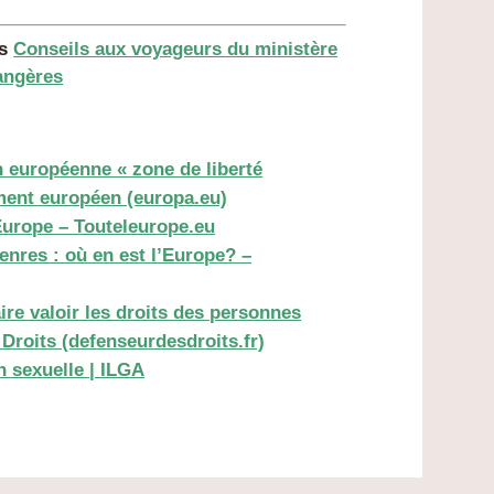
es
Conseils aux voyageurs du ministère
rangères
n européenne « zone de liberté
ement européen (europa.eu)
urope – Touteleurope.eu
enres : où en est l’Europe? –
re valoir les droits des personnes
Droits (defenseurdesdroits.fr)
on sexuelle | ILGA