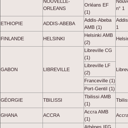
NOUVELLE-
Nouve
Orléans EF
ORLEANS
n° 1
(1)
Addis-Abeba
Addi
ETHIOPIE
ADDIS-ABEBA
AMB (1)
1
Helsinki AMB
FINLANDE
HELSINKI
Helsi
(2)
Libreville CG
(1)
Libreville LF
GABON
LIBREVILLE
Libre
(2)
Franceville (1)
Port-Gentil (1)
Tbilissi AMB
GÉORGIE
TBILISSI
Tbili
(1)
Accra AMB
GHANA
ACCRA
Accr
(1)
Athènes IFG