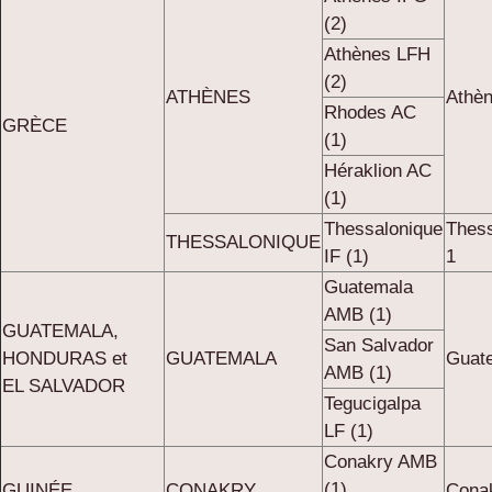
(2)
Athènes LFH
(2)
ATHÈNES
Athèn
Rhodes AC
GRÈCE
(1)
Héraklion AC
(1)
Thessalonique
Thess
THESSALONIQUE
IF (1)
1
Guatemala
AMB (1)
GUATEMALA,
San Salvador
HONDURAS et
GUATEMALA
Guat
AMB (1)
EL SALVADOR
Tegucigalpa
LF (1)
Conakry AMB
(1)
GUINÉE
CONAKRY
Cona