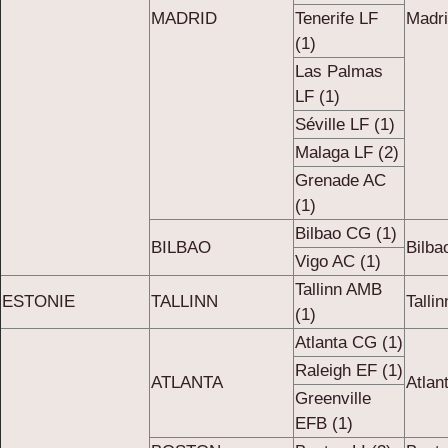
MADRID
Tenerife LF
Madri
(1)
Las Palmas
LF (1)
Séville LF (1)
Malaga LF (2)
Grenade AC
(1)
Bilbao CG (1)
BILBAO
Bilba
Vigo AC (1)
Tallinn AMB
ESTONIE
TALLINN
Talli
(1)
Atlanta CG (1)
Raleigh EF (1)
ATLANTA
Atlan
Greenville
EFB (1)