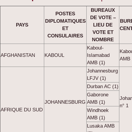
BUREAUX
POSTES
DE VOTE –
DIPLOMATIQUES
BUR
PAYS
LIEU DE
ET
CEN
VOTE ET
CONSULAIRES
NOMBRE
Kaboul-
Kabou
AFGHANISTAN
KABOUL
Islamabad
AMB 
AMB (1)
Johannesburg
LFJV (1)
Durban AC (1)
Gaborone
Joha
JOHANNESBURG
AMB (1)
n° 1
AFRIQUE DU SUD
Windhoek
AMB (1)
Lusaka AMB