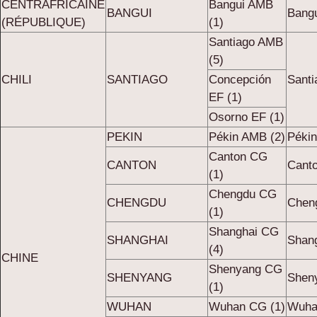
CENTRAFRICAINE
Bangui AMB
BANGUI
Bangu
(RÉPUBLIQUE)
(1)
Santiago AMB
(5)
CHILI
SANTIAGO
Concepción
Santi
EF (1)
Osorno EF (1)
PEKIN
Pékin AMB (2)
Pékin
Canton CG
CANTON
Cant
(1)
Chengdu CG
CHENGDU
Chen
(1)
Shanghai CG
SHANGHAI
Shang
(4)
CHINE
Shenyang CG
SHENYANG
Shen
(1)
WUHAN
Wuhan CG (1)
Wuha