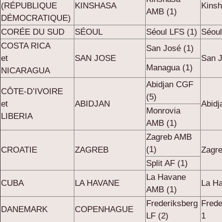
(RÉPUBLIQUE
KINSHASA
Kins
AMB (1)
DÉMOCRATIQUE)
CORÉE DU SUD
SÉOUL
Séoul LFS (1)
Séoul
COSTA RICA
San José (1)
et
SAN JOSE
San J
Managua (1)
NICARAGUA
Abidjan CGF
CÔTE-D’IVOIRE
(5)
et
ABIDJAN
Abidj
Monrovia
LIBERIA
AMB (1)
Zagreb AMB
(1)
CROATIE
ZAGREB
Zagr
Split AF (1)
La Havane
CUBA
LA HAVANE
La H
AMB (1)
Frederiksberg
Frede
DANEMARK
COPENHAGUE
LF (2)
1