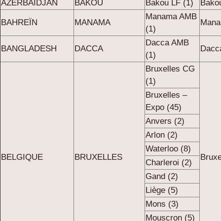
AZERBAÏDJAN
BAKOU
Bakou LF (1)
Bakou
Manama AMB
BAHREÏN
MANAMA
Mana
(1)
Dacca AMB
BANGLADESH
DACCA
Dacc
(1)
Bruxelles CG
(1)
Bruxelles –
Expo (45)
Anvers (2)
Arlon (2)
Waterloo (8)
BELGIQUE
BRUXELLES
Bruxe
Charleroi (2)
Gand (2)
Liège (5)
Mons (3)
Mouscron (5)