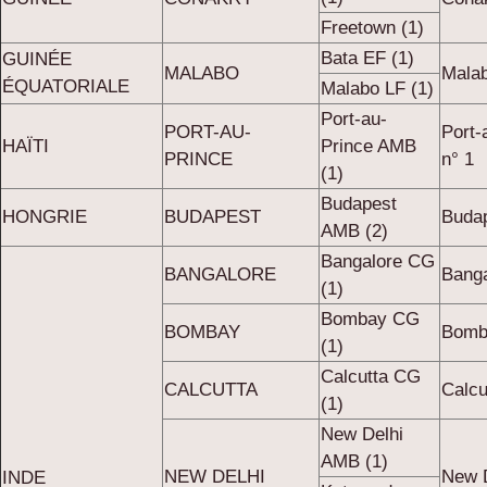
Freetown (1)
Bata EF (1)
GUINÉE
MALABO
Malab
ÉQUATORIALE
Malabo LF (1)
Port-au-
PORT-AU-
Port-
HAÏTI
Prince AMB
PRINCE
n° 1
(1)
Budapest
HONGRIE
BUDAPEST
Buda
AMB (2)
Bangalore CG
BANGALORE
Banga
(1)
Bombay CG
BOMBAY
Bomb
(1)
Calcutta CG
CALCUTTA
Calcu
(1)
New Delhi
AMB (1)
NEW DELHI
New D
INDE