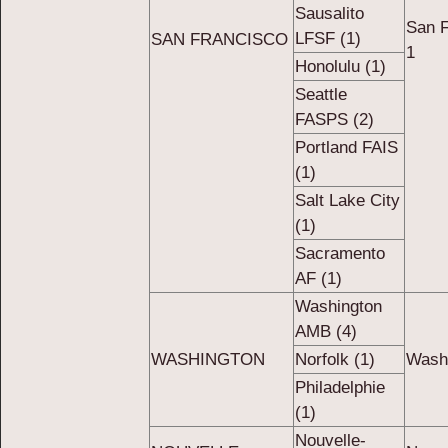
Sausalito
San F
LFSF (1)
SAN FRANCISCO
1
Honolulu (1)
Seattle
FASPS (2)
Portland FAIS
(1)
Salt Lake City
(1)
Sacramento
AF (1)
Washington
AMB (4)
WASHINGTON
Norfolk (1)
Wash
Philadelphie
(1)
Nouvelle-