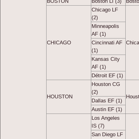
BOSTON
Boston LI (3)
Bosto
Chicago LF
(2)
Minneapolis
AF (1)
CHICAGO
Cincinnati AF
Chica
(1)
Kansas City
AF (1)
Détroit EF (1)
Houston CG
(2)
HOUSTON
Hous
Dallas EF (1)
Austin EF (1)
Los Angeles
IS (7)
San Diego LF