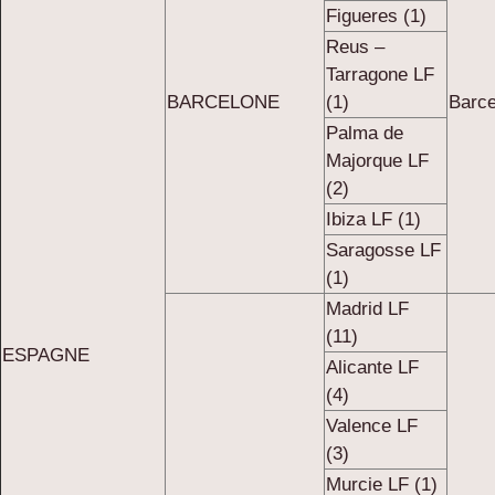
Figueres (1)
Reus –
Tarragone LF
BARCELONE
(1)
Barce
Palma de
Majorque LF
(2)
Ibiza LF (1)
Saragosse LF
(1)
Madrid LF
(11)
ESPAGNE
Alicante LF
(4)
Valence LF
(3)
Murcie LF (1)