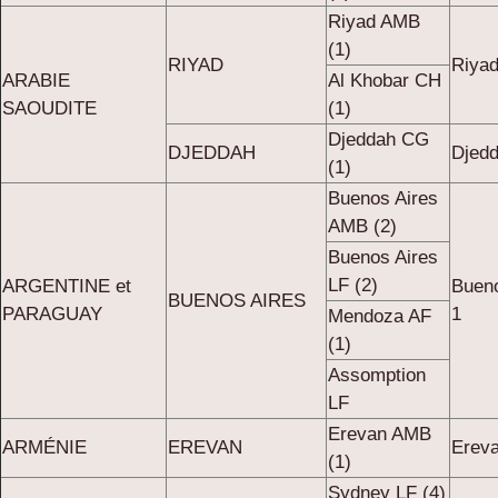
Riyad AMB
(1)
RIYAD
Riya
ARABIE
Al Khobar CH
SAOUDITE
(1)
Djeddah CG
DJEDDAH
Djedd
(1)
Buenos Aires
AMB (2)
Buenos Aires
LF (2)
ARGENTINE et
Buen
BUENOS AIRES
PARAGUAY
1
Mendoza AF
(1)
Assomption
LF
Erevan AMB
ARMÉNIE
EREVAN
Erev
(1)
Sydney LF (4)