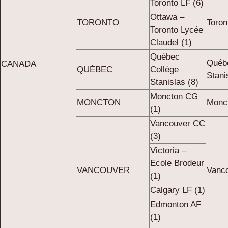
Toronto LF (6)
Ottawa –
TORONTO
Toron
Toronto Lycée
Claudel (1)
Québec
Québ
CANADA
QUÉBEC
Collège
Stani
Stanislas (8)
Moncton CG
MONCTON
Monc
(1)
Vancouver CC
(3)
Victoria –
Ecole Brodeur
VANCOUVER
Vanc
(1)
Calgary LF (1)
Edmonton AF
(1)