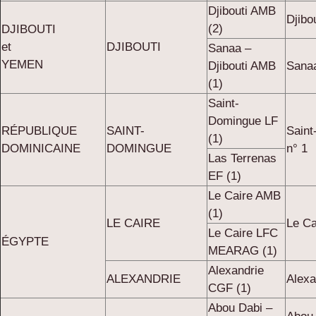
Djibouti AMB
Djibo
(2)
DJIBOUTI
et
DJIBOUTI
Sanaa –
YEMEN
Djibouti AMB
Sanaa
(1)
Saint-
Domingue LF
RÉPUBLIQUE
SAINT-
Sain
(1)
DOMINICAINE
DOMINGUE
n° 1
Las Terrenas
EF (1)
Le Caire AMB
(1)
LE CAIRE
Le Ca
Le Caire LFC
ÉGYPTE
MEARAG (1)
Alexandrie
ALEXANDRIE
Alexa
CGF (1)
Abou Dabi –