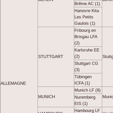
Brême AC (1)
Hanovre Kita
Les Petits
Gaulois (1)
Fribourg en
Brisgau LFA
(2)
Karlsruhe EE
(2)
STUTTGART
Stutt
Stuttgart CG
(3)
Tübingen
ICFA (1)
ALLEMAGNE
Munich LF (8)
MUNICH
Munic
Nuremberg
EIS (1)
Hambourg LF