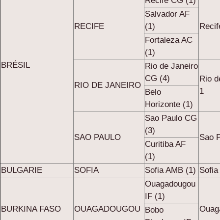
Recife CG (1)
Salvador AF
RECIFE
(1)
Recif
Fortaleza AC
(1)
BRÉSIL
Rio de Janeiro
CG (4)
Rio d
RIO DE JANEIRO
1
Belo
Horizonte (1)
Sao Paulo CG
(3)
SAO PAULO
Sao P
Curitiba AF
(1)
BULGARIE
SOFIA
Sofia AMB (1)
Sofia
Ouagadougou
IF (1)
BURKINA FASO
OUAGADOUGOU
Ouaga
Bobo