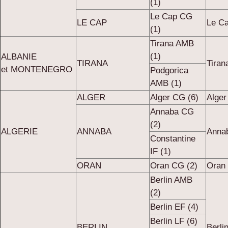
(1)
Le Cap CG
LE CAP
Le C
(1)
Tirana AMB
(1)
ALBANIE
TIRANA
Tiran
et MONTENEGRO
Podgorica
AMB (1)
ALGER
Alger CG (6)
Alger
Annaba CG
(2)
ALGERIE
ANNABA
Anna
Constantine
IF (1)
ORAN
Oran CG (2)
Oran
Berlin AMB
(2)
Berlin EF (4)
Berlin LF (6)
BERLIN
Berli