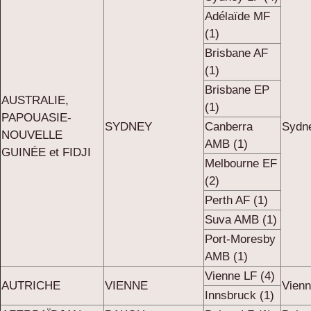
Adélaïde MF
(1)
Brisbane AF
(1)
Brisbane EP
AUSTRALIE,
(1)
PAPOUASIE-
SYDNEY
Canberra
Sydne
NOUVELLE
AMB (1)
GUINÉE et FIDJI
Melbourne EF
(2)
Perth AF (1)
Suva AMB (1)
Port-Moresby
AMB (1)
Vienne LF (4)
AUTRICHE
VIENNE
Vienn
Innsbruck (1)