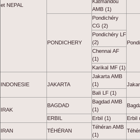
Katmandou
et NEPAL
AMB (1)
Pondichéry
CG (2)
Pondichéry LF
(2)
PONDICHERY
Pondi
Chennai AF
(1)
Karikal MF (1)
Jakarta AMB
(1)
INDONESIE
JAKARTA
Jakar
Bali LF (1)
Bagdad AMB
BAGDAD
Bagd
(1)
IRAK
ERBIL
Erbil (1)
Erbil 
Téhéran AMB
IRAN
TÉHÉRAN
Téhé
(1)