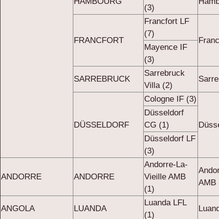
HAMBOURG
Hamb
(3)
Francfort LF
(7)
FRANCFORT
Franc
Mayence IF
(3)
Sarrebruck
SARREBRUCK
Sarre
Villa (2)
Cologne IF (3)
Düsseldorf
DÜSSELDORF
CG (1)
Düsse
Düsseldorf LF
(3)
Andorre-La-
Andor
ANDORRE
ANDORRE
Vieille AMB
AMB 
(1)
Luanda LFL
ANGOLA
LUANDA
Luand
(1)