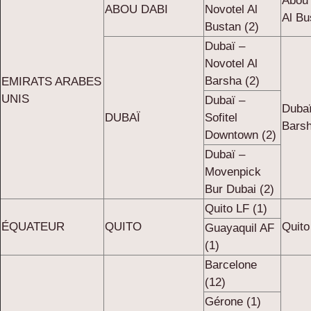
Abou 
ABOU DABI
Novotel Al
Al Bu
Bustan (2)
Dubaï –
Novotel Al
Barsha (2)
EMIRATS ARABES
UNIS
Dubaï –
Dubaï
DUBAÏ
Sofitel
Barsh
Downtown (2)
Dubaï –
Movenpick
Bur Dubai (2)
Quito LF (1)
ÉQUATEUR
QUITO
Quito
Guayaquil AF
(1)
Barcelone
(12)
Gérone (1)