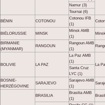
Namur (3)
Tournai (6)
Cotonou IFB
BÉNIN
COTONOU
Coton
(1)
Minsk AMB
BIÉLORUSSIE
MINSK
Mins
(1)
BIRMANIE
Rangoun AMB
RANGOUN
Rang
(MYANMAR)
(1)
La Paz AMB
(1)
BOLIVIE
LA PAZ
La P
Santa Cruz
LYC (1)
BOSNIE-
Sarajevo AMB
SARAJEVO
Saraj
HERZÉGOVINE
(1)
Brasilia AMB
BRASILIA
Brasi
(1)