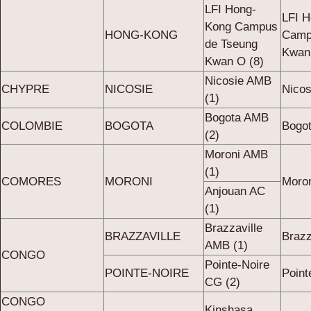
LFI Hong-
LFI 
Kong Campus
HONG-KONG
Camp
de Tseung
Kwan
Kwan O (8)
Nicosie AMB
CHYPRE
NICOSIE
Nicos
(1)
Bogota AMB
COLOMBIE
BOGOTA
Bogo
(2)
Moroni AMB
(1)
COMORES
MORONI
Moron
Anjouan AC
(1)
Brazzaville
BRAZZAVILLE
Brazz
AMB (1)
CONGO
Pointe-Noire
POINTE-NOIRE
Point
CG (2)
CONGO
Kinshasa