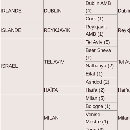
Dublin AMB
(4)
IRLANDE
DUBLIN
Dubli
Cork (1)
Reykjavik
ISLANDE
REYKJAVIK
Reykj
AMB (1)
Tel Aviv (5)
Beer Sheva
(1)
TEL AVIV
Tel A
Nathanya (2)
ISRAËL
Eilat (1)
Ashdod (2)
HAÏFA
Haïfa (2)
Haïfa
Milan (5)
Bologne (1)
Venise –
MILAN
Milan
Mestre (1)
Turin (3)