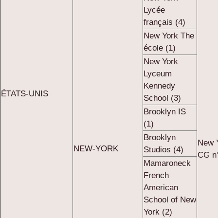
Lycée
français (4)
New York The
école (1)
New York
Lyceum
Kennedy
ÉTATS-UNIS
School (3)
Brooklyn IS
(1)
Brooklyn
New 
NEW-YORK
Studios (4)
CG n
Mamaroneck
French
American
School of New
York (2)