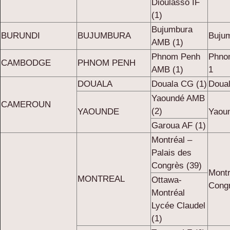
Dioulasso IF
(1)
Bujumbura
BURUNDI
BUJUMBURA
Buju
AMB (1)
Phnom Penh
Phno
CAMBODGE
PHNOM PENH
AMB (1)
1
DOUALA
Douala CG (1)
Doual
Yaoundé AMB
CAMEROUN
(2)
YAOUNDE
Yaou
Garoua AF (1)
Montréal –
Palais des
Congrès (39)
Montr
MONTREAL
Ottawa-
Congr
Montréal
Lycée Claudel
(1)