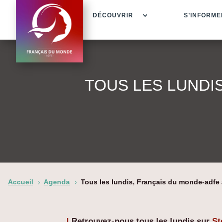
DÉCOUVRIR
S’INFORME
TOUS LES LUNDI
Accueil
Agenda
Tous les lundis, Français du monde-adfe 
5
5
|
Retrouvez-nous tous les lundis sur
St