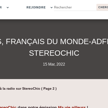
R
REJOINDRE
S, FRANÇAIS DU MONDE-ADFE
STEREOCHIC
15 Mar, 2022
à la radio sur StereoChic
( Page 2 )
ereoChic
dans notre émission
Ma vie ailleurs
!