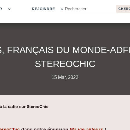
R
REJOINDRE
S, FRANÇAIS DU MONDE-ADFE
STEREOCHIC
15 Mar, 2022
à la radio sur StereoChic
ereoChic
dans notre émission
Ma vie ailleurs
!