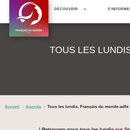
DÉCOUVRIR
S’INFORME
TOUS LES LUNDI
Accueil
Agenda
Tous les lundis, Français du monde-adfe 
5
5
|
Retrouvez-nous tous les lundis sur
St