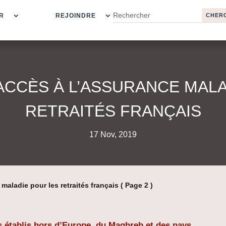
R
REJOINDRE
ACCÈS À L’ASSURANCE MAL
RETRAITÉS FRANÇAIS
17 Nov, 2019
 maladie pour les retraités français
( Page 2 )
és établis hors d’Europe, du Maghreb et des pays