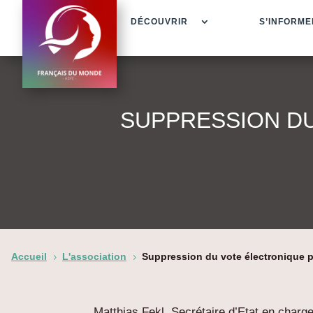
DÉCOUVRIR
S’INFORME
SUPPRESSION DU
Accueil
L'association
Suppression du vote électronique po
5
5
Matthias Fekl, Secrétaire d’Etat en charge