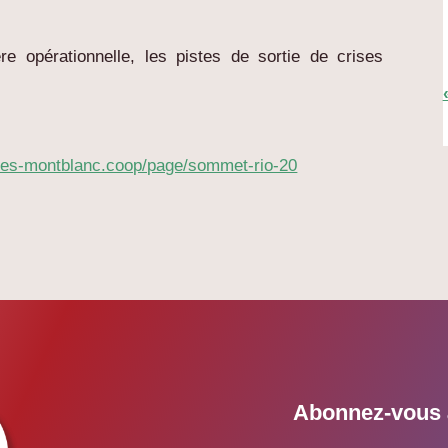
e opérationnelle, les pistes de sortie de crises
res-montblanc.coop/page/sommet-rio-20
Abonnez-vous à