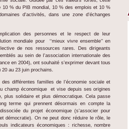
nomie sociale. Guidée par ces valeurs fortes, cette
e 10 % du PIB mondial, 10 % des emplois et 10 %
domaines d’activités, dans une zone d’échanges
implication des personnes et le respect de leur
lution mondiale pour ‘‘mieux vivre ensemble’’ en
llective de nos ressources rares. Des dirigeants
semblés au sein de l’association internationale des
nce en 2004), ont souhaité s’exprimer devant tous
u 20 au 23 juin prochains.
t des différentes familles de l’économie sociale et
 du champ économique et vise depuis ses origines
le, plus solidaire et plus démocratique. Cela passe
ong terme qui prennent désormais en compte la
dissociée du projet économique (s’associer pour
 et démocratie). On ne peut donc réduire le rôle, le
seuls indicateurs économiques : richesse, nombre