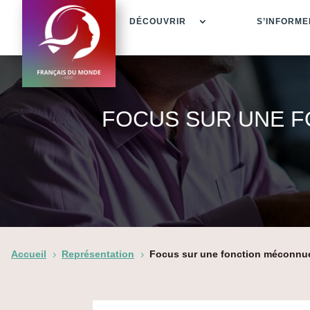
DÉCOUVRIR
S’INFORME
FOCUS SUR UNE F
Accueil
Représentation
Focus sur une fonction méconnue
5
5