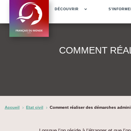
DÉCOUVRIR
S’INFORME
COMMENT RÉAL
Accueil
Etat civil
Comment réaliser des démarches administ
5
5
Lorsque l’on réside à l’étranger et que l’