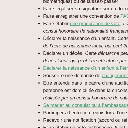
biométriques) ou de laissez-passer
Faire légaliser sa signature sur un doc
Faire enregistrer une convention de
PA
Faire établir
une procuration de vote
.
La
consul honoraire de nationalité français
Déclarer la naissance d’un enfant.
Cett
de l’acte de naissance local, qui peut êt
Déclarer un décès.
Cette démarche peut
décès local, qui peut être effectuée par 
Déclarer la naissance d’un enfant à l’ét
Souscrire une demande de
changement
Etre entendu dans le cadre d’une auditi
personne est domiciliée dans la circons
réalisée par un consul honoraire de nati
Se marier au consulat ou à l’ambassad
Participer à l’entretien requis lors d’un
Recevoir une notification (accord ou refu
Faire établir un acte authentique.
Il est