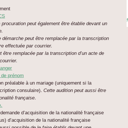
ument
CS
 procuration peut également être établie devant un
e.
e démarche peut être remplacée par la transcription
re effectuée par courrier.
 être remplacée par la transcription d’un acte de
courrier.
ranger
 de prénom
on préalable à un mariage (uniquement si la
cription consulaire).
Cette audition peut aussi être
onalité française
.
e.
e demande d’acquisition de la nationalité française
s) d’acquisition de la nationalité française
 aussi possible de le faire établir devant une