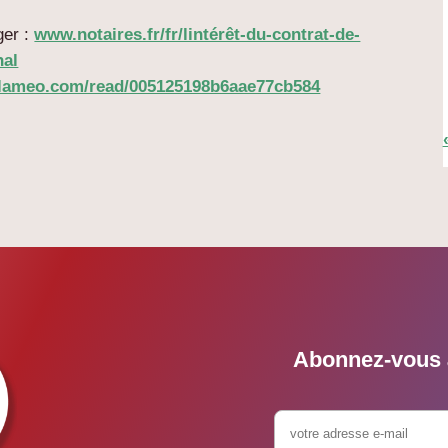
ger :
www.notaires.fr/fr/lintérêt-du-contrat-de-
nal
alameo.com/read/005125198b6aae77cb584
Abonnez-vous à