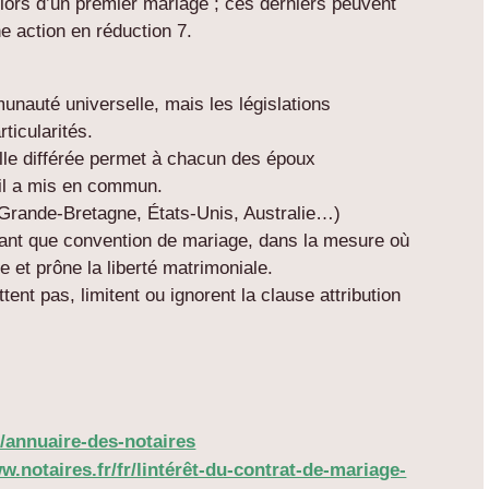
 lors d’un premier mariage ; ces derniers peuvent
e action en réduction 7.
auté universelle, mais les législations
ticularités.
le différée permet à chacun des époux
’il a mis en commun.
rande-Bretagne, États-Unis, Australie…)
ant que convention de mariage, dans la mesure où
re et prône la liberté matrimoniale.
nt pas, limitent ou ignorent la clause attribution
fr/annuaire-des-notaires
w.notaires.fr/fr/lintérêt-du-contrat-de-mariage-