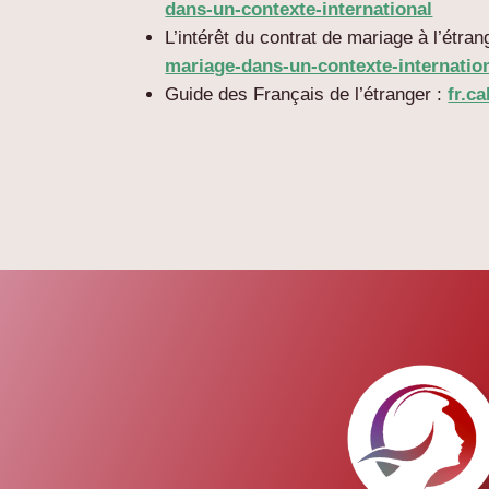
dans-un-contexte-international
L’intérêt du contrat de mariage à l’étran
mariage-dans-un-contexte-internatio
Guide des Français de l’étranger :
fr.c