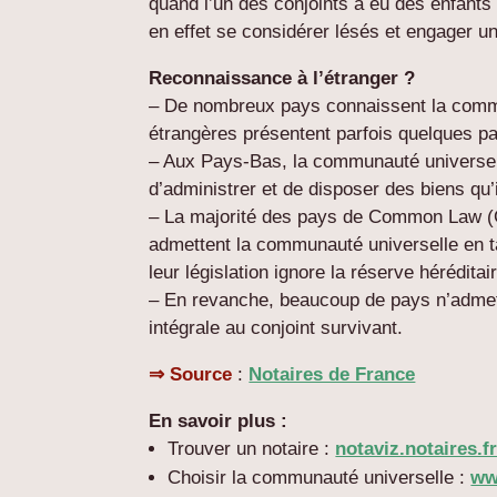
quand l’un des conjoints a eu des enfants
en effet se considérer lésés et engager un
Reconnaissance à l’étranger ?
– De nombreux pays connaissent la commun
étrangères présentent parfois quelques par
– Aux Pays-Bas, la communauté universel
d’administrer et de disposer des biens qu
– La majorité des pays de Common Law (G
admettent la communauté universelle en t
leur législation ignore la réserve héréditai
– En revanche, beaucoup de pays n’admette
intégrale au conjoint survivant.
⇒ Source
:
Notaires de France
En savoir plus :
Trouver un notaire :
notaviz.no­taires.
Choisir la communauté universelle :
ww