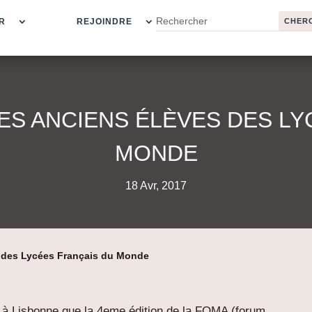
R
REJOINDRE
ES ANCIENS ÉLÈVES DES LY
MONDE
18 Avr, 2017
 des Lycées Français du Monde
t à Lisbonne que la 4eme édition de la FOMA (forum