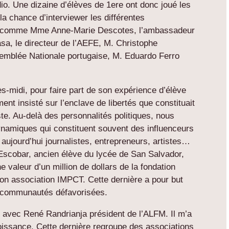
dio. Une dizaine d’élèves de 1ere ont donc joué les
 la chance d’interviewer les différentes
nt comme Mme Anne-Marie Descotes, l’ambassadeur
sa, le directeur de l’AEFE, M. Christophe
semblée Nationale portugaise, M. Eduardo Ferro
ès-midi, pour faire part de son expérience d’élève
ent insisté sur l’enclave de libertés que constituait
ste. Au-delà des personnalités politiques, nous
namiques qui constituent souvent des influenceurs
aujourd’hui journalistes, entrepreneurs, artistes…
scobar, ancien élève du lycée de San Salvador,
e valeur d’un million de dollars de la fondation
e son association IMPCT. Cette dernière a pour but
 de communautés défavorisées.
r avec René Randrianja président de l’ALFM. Il m’a
oissance. Cette dernière regroupe des associations