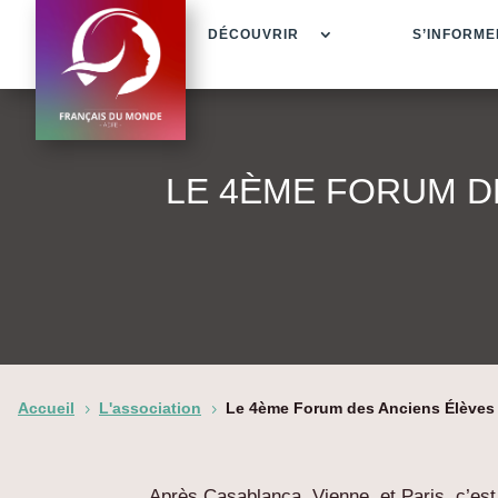
DÉCOUVRIR
S’INFORME
LE 4ÈME FORUM D
Accueil
L'association
Le 4ème Forum des Anciens Élèves
5
5
Après Casablanca, Vienne, et Paris, c’es