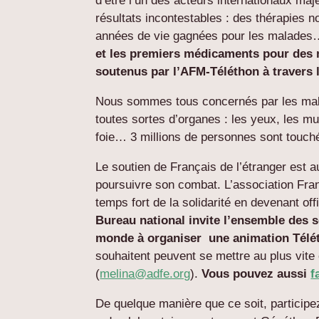
d’être l’un des acteurs internationaux maj
résultats incontestables : des thérapies 
années de vie gagnées pour les malade
et les premiers médicaments pour des m
soutenus par l’AFM-Téléthon à travers
Nous sommes tous concernés par les malad
toutes sortes d’organes : les yeux, les mu
foie… 3 millions de personnes sont touch
Le soutien de Français de l’étranger est 
poursuivre son combat. L’association Fran
temps fort de la solidarité en devenant of
Bureau national invite l’ensemble des 
monde à organiser une animation Télét
souhaitent peuvent se mettre au plus vite
(
melina@adfe.org
).
Vous pouvez aussi
f
De quelque manière que ce soit, participez