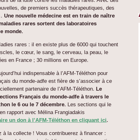
eurs de la lutte contre les maladies rares. Avec des
nouvelles, de premiers succès thérapeutiques, des
s…
Une nouvelle médecine est en train de naître
aladies rares sortent des laboratoires
 le monde.
ies rares : il en existe plus de 6000 qui touchent
scles, le cœur, le sang, le cerveau, la peau, le
ées en France ; 30 millions en Europe.
aujourd’hui indispensable à l’AFM-Téléthon pour
çais du monde-adfe est fière de s’associer à ce
ficiellement partenaire de l’AFM-Téléthon.
Le
sections Français du monde-adfe à travers le
hon le 6 ou le 7 décembre.
Les sections qui le
 en rapport avec Mélina Frangiadakis
aire un don à l’AFM-Téléthon en cliquant ici
.
 à la collecte ! Vous contribuerez à financer :