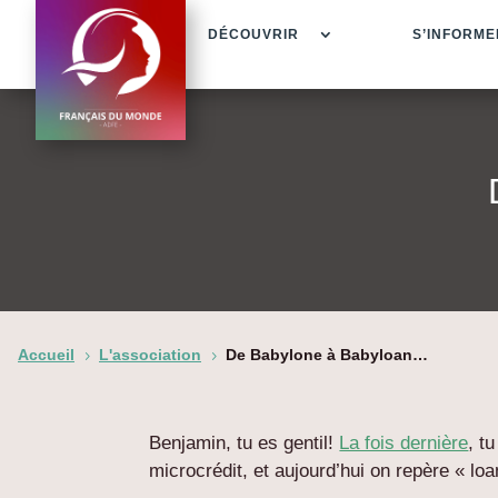
DÉCOUVRIR
S’INFORME
Accueil
L'association
De Babylone à Babyloan…
5
5
Benjamin, tu es gentil!
La fois dernière
, t
microcrédit, et aujourd’hui on repère « loa