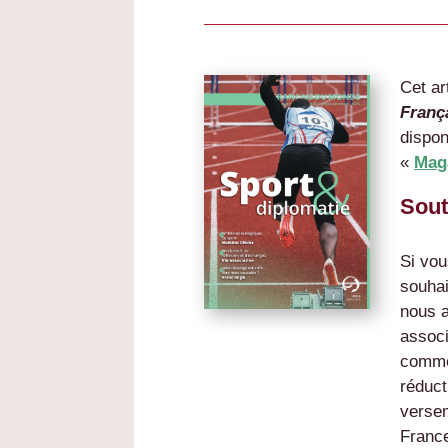
Cet ar
Franç
dispon
«
Mag
Sout
Si vou
souhai
nous a
associ
comme 
réduct
versem
Franc