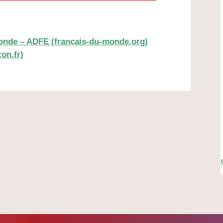
monde – ADFE (francais-du-monde.org)
on.fr)