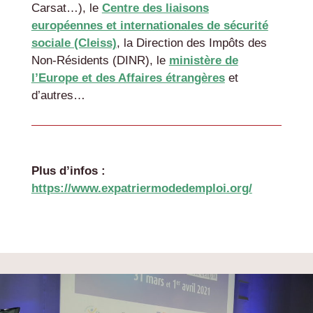
Carsat…), le
Centre des liaisons
européennes et internationales de sécurité
sociale (Cleiss)
, la Direction des Impôts des
Non-Résidents (DINR), le
ministère de
l’Europe et des Affaires étrangères
et
d’autres…
Plus d’infos :
https://www.expatriermodedemploi.org/