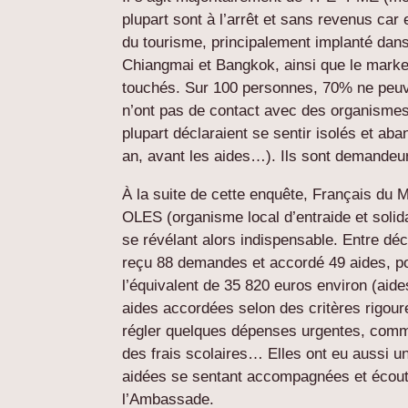
plupart sont à l’arrêt et sans revenus car
du tourisme, principalement implanté dans
Chiangmai et Bangkok, ainsi que le marketin
touchés. Sur 100 personnes, 70% ne peuve
n’ont pas de contact avec des organismes 
plupart déclaraient se sentir isolés et aban
an, avant les aides…). Ils sont demandeur
À la suite de cette enquête, Français du
OLES (organisme local d’entraide et solida
se révélant alors indispensable. Entre d
reçu 88 demandes et accordé 49 aides, po
l’équivalent de 35 820 euros environ (aide
aides accordées selon des critères rigou
régler quelques dépenses urgentes, comme 
des frais scolaires… Elles ont eu aussi u
aidées se sentant accompagnées et écouté
l’Ambassade.