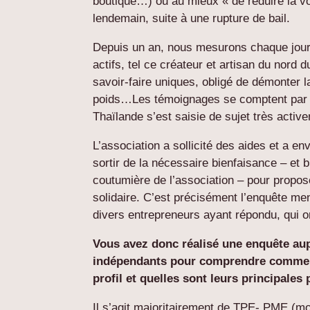
boutique…) ou au mieux « de réduire la voi
lendemain, suite à une rupture de bail.
Depuis un an, nous mesurons chaque jour 
actifs, tel ce créateur et artisan du nord 
savoir-faire uniques, obligé de démonter 
poids…Les témoignages se comptent par d
Thaïlande s’est saisie de sujet très activ
L’association a sollicité des aides et a e
sortir de la nécessaire bienfaisance – et 
coutumière de l’association – pour propos
solidaire. C’est précisément l’enquête m
divers entrepreneurs ayant répondu, qui on
Vous avez donc réalisé une enquête aup
indépendants pour comprendre comment i
profil et quelles sont leurs principales
Il s’agit majoritairement de TPE- PME (moi