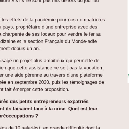
lure » s’ils ne sont pas mis dehors du jour au
les effets de la pandémie pour nos compatriotes
du pays, propriétaire d’une entreprise avec des
la charpente de ses locaux pour vendre le fer au
izaine et la section Français du Monde-adfe
ement depuis un an.
nvisagé un projet plus ambitieux qui permette de
bien que cette assistance ne soit pas la vocation
er une aide pérenne au travers d’une plateforme
enée en septembre 2020, puis les témoignages de
t fait émerger cette proposition.
rès des petits entrepreneurs expatriés
ls faisaient face à la crise. Quel est leur
 préoccupations ?
ns de 10 salariés), en grande difficulté dont la