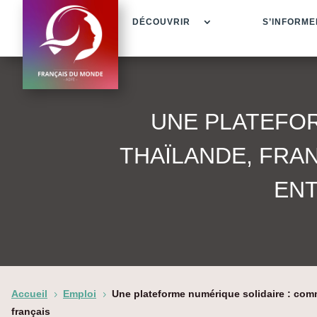
DÉCOUVRIR
S’INFORME
UNE PLATEFOR
THAÏLANDE, FRA
ENT
Accueil
Emploi
Une plateforme numérique solidaire : com
5
5
français