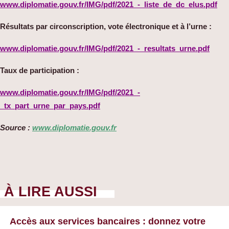
www.diplomatie.gouv.fr/IMG/pdf/2021_-_liste_de_dc_elus.pdf
Résultats par circonscription, vote électronique et à l’urne :
www.diplomatie.gouv.fr/IMG/pdf/2021_-_resultats_urne.pdf
Taux de participation :
www.diplomatie.gouv.fr/IMG/pdf/2021_-
_tx_part_urne_par_pays.pdf
Source :
www.diplomatie.gouv.fr
À LIRE AUSSI
Accès aux services bancaires : donnez votre