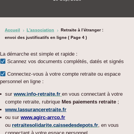
Accueil
L'association
Retraite à l’étranger :
5
5
envoi des justificatifs en ligne
( Page 4 )
La démarche est simple et rapide :
Scannez vos documents complétés, datés et signés
Connectez-vous à votre compte retraite ou espace
personnel en ligne :
sur
www.info-retraite.fr
en vous connectant à votre
compte retraite, rubrique
Mes paiements retraite
;
www.lassuranceretraite.fr
ou sur
www.agirc-arrco.fr
ou
retraitesolidarite.caissedesdepots.fr
, en vous
connectant à votre espace personnel.