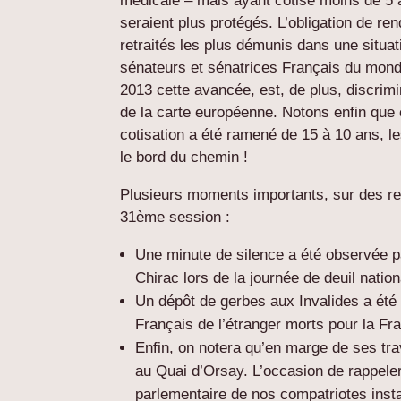
médicale – mais ayant cotisé moins de 5 
seraient plus protégés. L’obligation de re
retraités les plus démunis dans une situat
sénateurs et sénatrices Français du monde
2013 cette avancée, est, de plus, discrimin
de la carte européenne. Notons enfin que 
cotisation a été ramené de 15 à 10 ans, l
le bord du chemin !
Plusieurs moments importants, sur des reg
31ème session :
Une minute de silence a été observée 
Chirac lors de la journée de deuil nation
Un dépôt de gerbes aux Invalides a ét
Français de l’étranger morts pour la Fr
Enfin, on notera qu’en marge de ses tra
au Quai d’Orsay. L’occasion de rappeler 
parlementaire de nos compatriotes instal