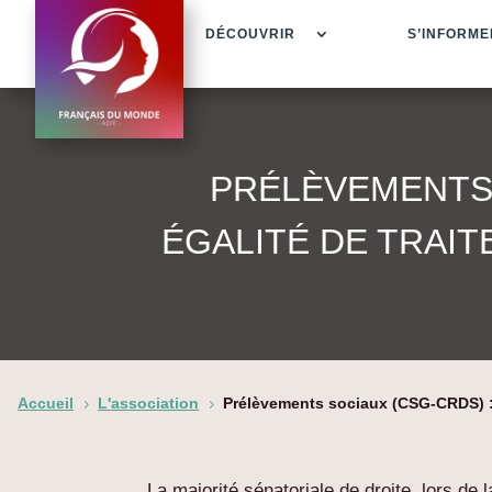
DÉCOUVRIR
S’INFORME
PRÉLÈVEMENTS 
ÉGALITÉ DE TRAI
Accueil
L'association
Prélèvements sociaux (CSG-CRDS) : p
5
5
La majorité sénatoriale de droite, lors de 