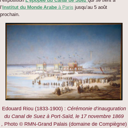
l’exposition
L’épopée du Canal de Suez
qui se tient
à
l’
Institut du Monde Arabe
à Paris
jusqu’au 5 août
prochain.
Edouard Riou (1833-1900) :
Cérémonie d’inauguration
du Canal de Suez à Port-Saïd, le 17 novembre 1869
,
Photo © RMN-Grand Palais (domaine de Compiègne)