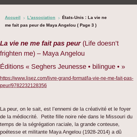
Accueil
L'association
États-Unis : La vie ne
5
5
me fait pas peur de Maya Angelou
( Page 3 )
La vie ne me fait pas peur
(Life doesn’t
frighten me) – Maya Angelou
Éditions « Seghers Jeunesse • bilingue • »
https://www.lisez.com/livre-grand-format/la-vie-ne-me-fait-pas-
peur/9782232128356
La peur, on le sait, est l’ennemi de la créativité et le foyer
de la médiocrité. Petite fille noire née dans le Missouri du
temps de la ségrégation raciale, la grande conteuse,
poétesse et militante Maya Angelou (1928-2014) a dû