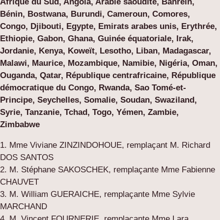
Afrique du Sud, Angola, Arabie saoudite, Bahreïn,
Bénin, Bostwana, Burundi, Cameroun, Comores,
Congo, Djibouti, Egypte, Emirats arabes unis, Erythrée,
Ethiopie, Gabon, Ghana, Guinée équatoriale, Irak,
Jordanie, Kenya, Koweït, Lesotho, Liban, Madagascar,
Malawi, Maurice, Mozambique, Namibie, Nigéria, Oman,
Ouganda, Qatar, République centrafricaine, République
démocratique du Congo, Rwanda, Sao Tomé-et-
Principe, Seychelles, Somalie, Soudan, Swaziland,
Syrie, Tanzanie, Tchad, Togo, Yémen, Zambie,
Zimbabwe
1. Mme Viviane ZINZINDOHOUE, remplaçant M. Richard
DOS SANTOS
2. M. Stéphane SAKOSCHEK, remplaçante Mme Fabienne
CHAUVET
3. M. William GUERAICHE, remplaçante Mme Sylvie
MARCHAND
4. M. Vincent FOURNERIE, remplaçante Mme Lara