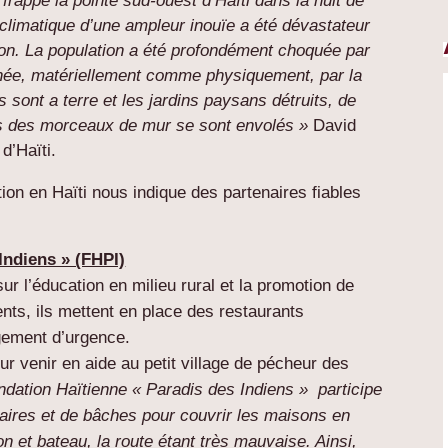
frappé la pointe sud-ouest d’Haïti dans la nuit de
climatique d’une ampleur inouïe a été dévastateur
on. La population a été profondément choquée par
uchée, matériellement comme physiquement, par la
sont a terre et les jardins paysans détruits, de
is des morceaux de mur se sont envolés »
David
d’Haïti.
ion en Haïti nous indique des partenaires fiables
Indiens » (FHPI)
r l’éducation en milieu rural et la promotion de
ents, ils mettent en place des restaurants
gement d’urgence.
ur venir en aide au petit village de pécheur des
ndation Haïtienne « Paradis des Indiens » participe
taires et de bâches pour couvrir les maisons en
 et bateau, la route étant très mauvaise. Ainsi,