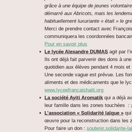
grâce à une équipe de jeunes volontair
démarré aux Abricots, mais les lendemai
habituellement luxuriante « était » le gre
Merci de prendre contact avec François
communiquera les coordonnées bancaire
Pour en savoir plus
Le lycée Alexandre DUMAS
agit par l’
Ils ont déjà fait parvenir des dons à u
quotidien aux élèves pendant 4 mois et d
Une seconde vague est prévue. Les fond
aliments et des médicaments que le lyc
www.lyceefrancaishaiti.org
La société Ayiti Aromatik
qui a déjà av
leur famille dans les zones touchées :
L’association « Solidarité laïque »
qui
œuvre pour la reconstruction dans les 
Pour faire un don :
soutenir.solidarite-l