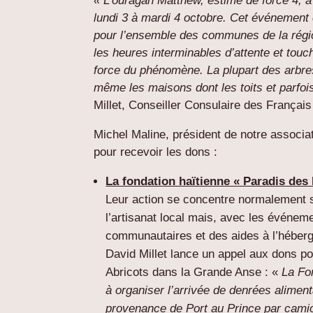
« L’ouragan Matthew, estimé de force 4, a 
lundi 3 à mardi 4 octobre. Cet événement 
pour l’ensemble des communes de la régi
les heures interminables d’attente et to
force du phénomène. La plupart des arbres 
même les maisons dont les toits et parfo
Millet, Conseiller Consulaire des Français 
Michel Maline, président de notre associat
pour recevoir les dons :
La fondation haïtienne « Paradis des 
Leur action se concentre normalement su
l’artisanat local mais, avec les événem
communautaires et des aides à l’héber
David Millet lance un appel aux dons po
Abricots dans la Grande Anse : «
La Fo
à organiser l’arrivée de denrées alimen
provenance de Port au Prince par camion