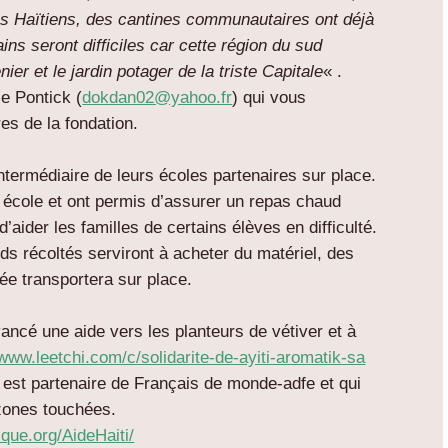
es Haïtiens, des cantines communautaires ont déjà
ns seront difficiles car cette région du sud
nier et le jardin potager de la triste Capitale
« .
e Pontick (
dokdan02@yahoo.fr
) qui vous
s de la fondation.
intermédiaire de leurs écoles partenaires sur place.
ne école et ont permis d’assurer un repas chaud
’aider les familles de certains élèves en difficulté.
s récoltés serviront à acheter du matériel, des
ée transportera sur place.
ancé une aide vers les planteurs de vétiver et à
www.leetchi.com/c/solidarite-de-ayiti-aromatik-sa
 est partenaire de Français de monde-adfe et qui
zones touchées.
aique.org/AideHaiti/