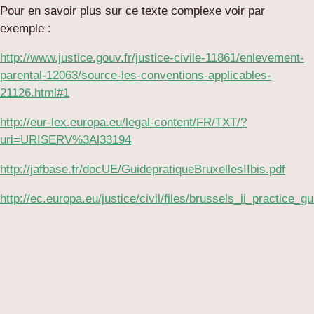
Pour en savoir plus sur ce texte complexe voir par
exemple :
http://www.justice.gouv.fr/justice-civile-11861/enlevement-
parental-12063/source-les-conventions-applicables-
21126.html#1
http://eur-lex.europa.eu/legal-content/FR/TXT/?
uri=URISERV%3Al33194
http://jafbase.fr/docUE/GuidepratiqueBruxellesIIbis.pdf
http://ec.europa.eu/justice/civil/files/brussels_ii_practice_gu