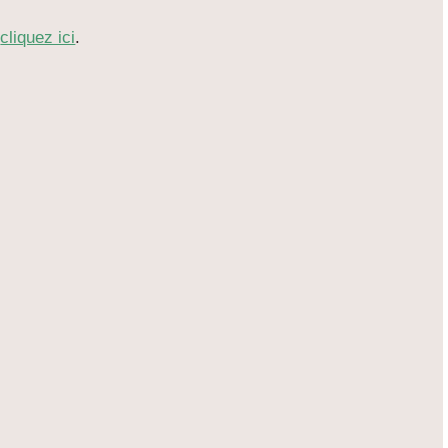
,
cliquez ici
.