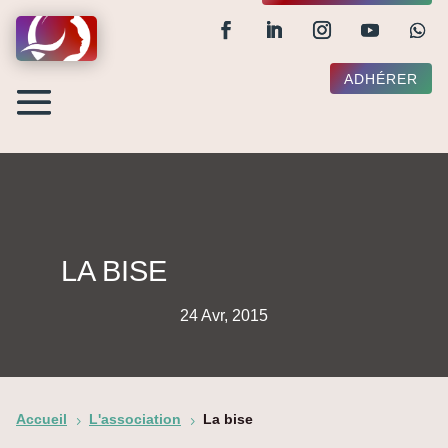
ADHÉRER
LA BISE
24 Avr, 2015
Accueil
L'association
La bise
5
5