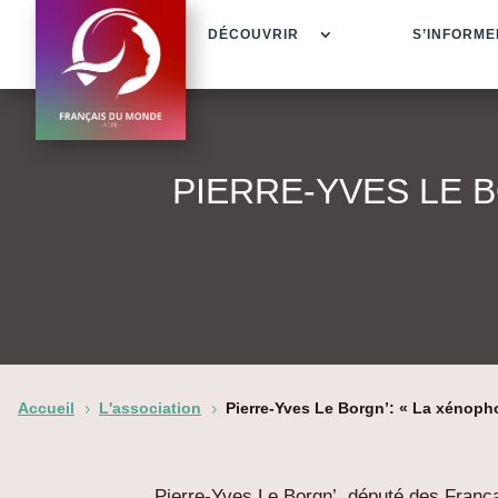
DÉCOUVRIR
S’INFORME
PIERRE-YVES LE B
Accueil
L'association
Pierre-Yves Le Borgn’: « La xénopho
5
5
Pierre-Yves Le Borgn’, député des França