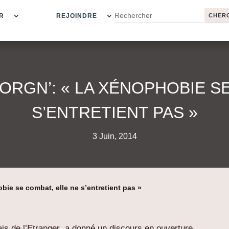
R
REJOINDRE
ORGN’: « LA XÉNOPHOBIE S
S’ENTRETIENT PAS »
3 Juin, 2014
bie se combat, elle ne s’entretient pas »
is de l’Etranger a donné un discours en ouverture