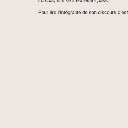
combat, elle ne s’entretient pas
« .
Pour lire l’intégralité de son discours c’es