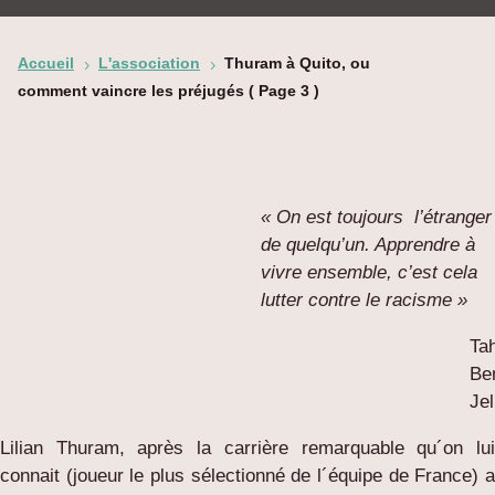
Accueil
L'association
Thuram à Quito, ou
5
5
comment vaincre les préjugés
( Page 3 )
« On est toujours
l’étranger
de quelqu’un. Apprendre à
vivre ensemble, c’est cela
lutter contre le racisme »
Ta
Be
Jel
Lilian Thuram, après la carrière remarquable qu´on lui
connait (joueur le plus sélectionné de l´équipe de France) a