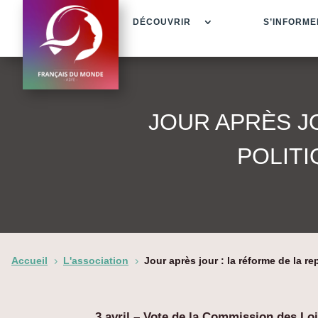
DÉCOUVRIR
S’INFORME
JOUR APRÈS J
POLITI
Accueil
L'association
Jour après jour : la réforme de la r
5
5
3 avril –
Vote de la Commission des Loi