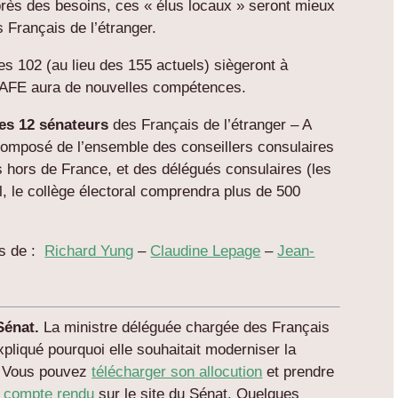
 près des besoins, ces « élus locaux » seront mieux
 Français de l’étranger.
s 102 (au lieu des 155 actuels) siègeront à
L’AFE aura de nouvelles compétences.
des 12 sénateurs
des Français de l’étranger – A
 composé de l’ensemble des conseillers consulaires
is hors de France, et des délégués consulaires (les
al, le collège électoral comprendra plus de 500
es de :
Richard Yung
–
Claudine Lepage
–
Jean-
Sénat.
La ministre déléguée chargée des Français
pliqué pourquoi elle souhaitait moderniser la
r. Vous pouvez
télécharger son allocution
et prendre
e compte rendu
sur le site du Sénat. Quelques