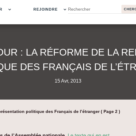
R
REJOINDRE
OUR : LA RÉFORME DE LA R
QUE DES FRANÇAIS DE L’É
15 Avr, 2013
eprésentation politique des Français de l’étranger
( Page 2 )
s de l’Assemblée nationale.
Le texte qui en est