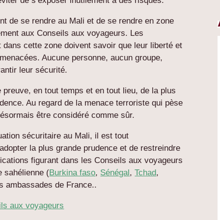
iter de s’exposer inutilement à des risques.
ent de se rendre au Mali et de se rendre en zone
ément aux Conseils aux voyageurs. Les
 dans cette zone doivent savoir que leur liberté et
nt menacées. Aucune personne, aucun groupe,
ntir leur sécurité.
 preuve, en tout temps et en tout lieu, de la plus
udence. Au regard de la menace terroriste qui pèse
 désormais être considéré comme sûr.
tion sécuritaire au Mali, il est tout
adopter la plus grande prudence et de restreindre
ications figurant dans les Conseils aux voyageurs
 sahélienne (
Burkina faso
,
Sénégal
,
Tchad
,
 des ambassades de France..
ils aux voyageurs