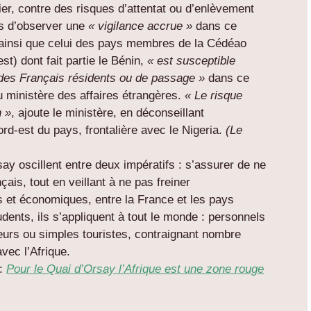
er, contre des risques d’attentat ou d’enlèvement
ts d’observer une
« vigilance accrue »
dans ce
 ainsi que celui des pays membres de la Cédéao
t) dont fait partie le Bénin,
« est susceptible
 des Français résidents ou de passage »
dans ce
 ministère des affaires étrangères.
« Le risque
n »
, ajoute le ministère, en déconseillant
rd-est du pays, frontalière avec le Nigeria.
(Le
y oscillent entre deux impératifs : s’assurer de ne
çais, tout en veillant à ne pas freiner
 et économiques, entre la France et les pays
ents, ils s’appliquent à tout le monde : personnels
eurs ou simples touristes, contraignant nombre
avec l’Afrique.
 :
Pour le Quai d’Orsay l’Afrique est une zone rouge