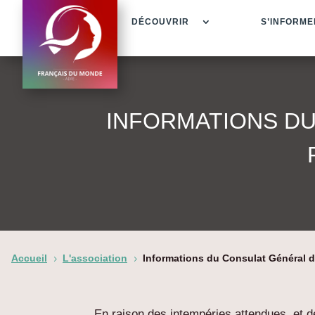
DÉCOUVRIR
S’INFORME
INFORMATIONS DU
Accueil
L'association
Informations du Consulat Général d
5
5
En raison des intempéries attendues, et d