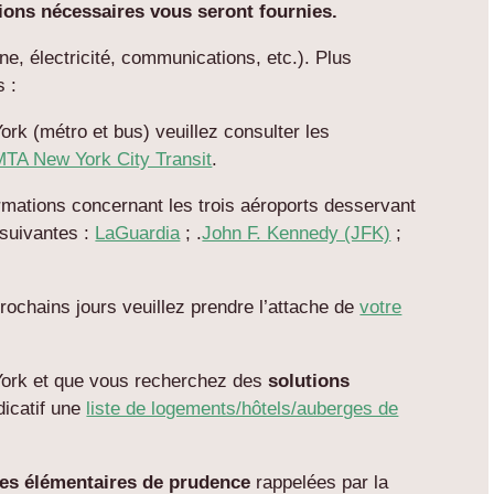
tions nécessaires vous seront fournies.
e, électricité, communications, etc.). Plus
s :
rk (métro et bus) veuillez consulter les
MTA New York City Transit
.
ormations concernant les trois aéroports desservant
suivantes :
LaGuardia
; .
John F. Kennedy (JFK)
;
ochains jours veuillez prendre l’attache de
votre
 York et que vous recherchez des
solutions
ndicatif une
liste de logements/hôtels/auberges de
les élémentaires de prudence
rappelées par la