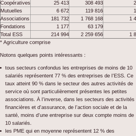
Coopératives
25 413
308 493
Mutuelles
6 672
119 816
Associations
181 732
1 768 168
1 
Fondations
1 177
63 179
Total ESS
214 994
2 259 656
1 
* Agriculture comprise
Notons quelques points intéressants :
tous secteurs confondus les entreprises de moins de 10
salariés représentent 77 % des entreprises de l’ESS. Ce
taux atteint 90 % dans le secteur des autres activités de
service où sont particulièrement présentes les petites
associations. À l’inverse, dans les secteurs des activités
financières et d’assurance, de l’action sociale et de la
santé, moins d’une entreprise sur deux compte moins de
10 salariés.
les PME qui en moyenne représentent 12 % des