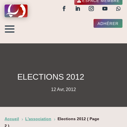
ESPACE MEMBRE
ADHÉRER
ELECTIONS 2012
12 Avr, 2012
Accueil
L'association
Elections 2012
( Page
5
5
2 )