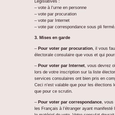
Législatives :
– vote à l’urne en personne
– vote par procuration
– vote par Internet
– vote par correspondance sous pli fermé
3. Mises en garde
–
Pour voter par procuration
, il vous f
électorale consulaire que vous et qui pour
–
Pour voter par Internet
, vous devrez o
lors de votre inscription sur la liste élect
services consulaires ont bien pris en co
Ceci n’est valable que pour les élections l
que pour ce scrutin.
–
Pour voter par correspondance
, vous
les Français à l’étranger ayant manifesté
le matériel de vote. Votre consulat devra