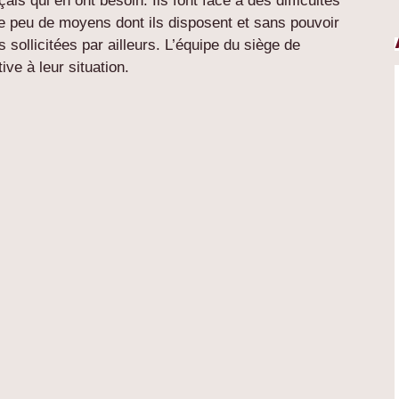
is qui en ont besoin. Ils font face à des difficultés
le peu de moyens dont ils disposent et sans pouvoir
s sollicitées par ailleurs. L’équipe du siège de
ve à leur situation.