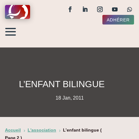
ADHÉRER
L’ENFANT BILINGUE
18 Jan, 2011
Accueil
L'association
L’enfant bilingue
(
5
5
Page 2 )