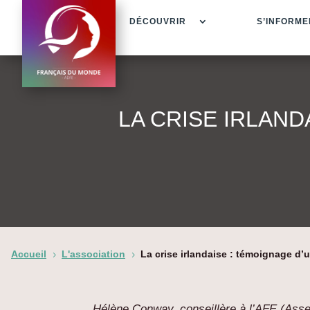
DÉCOUVRIR
S’INFORME
LA CRISE IRLAND
Accueil
L'association
La crise irlandaise : témoignage d’u
5
5
Hélène Conway, conseillère à l’AFE (Ass