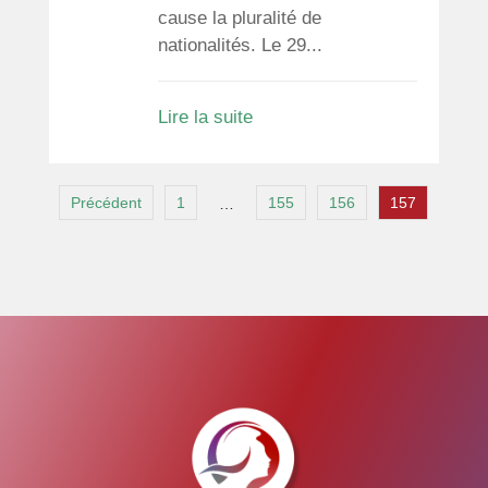
cause la pluralité de
nationalités. Le 29...
Lire la suite
Précédent
1
155
156
157
…