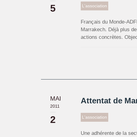
5
L'association
Français du Monde-ADFE 
Marrakech. Déjà plus de
actions concrètes. Object
MAI
Attentat de Ma
2011
2
L'association
Une adhérente de la sec