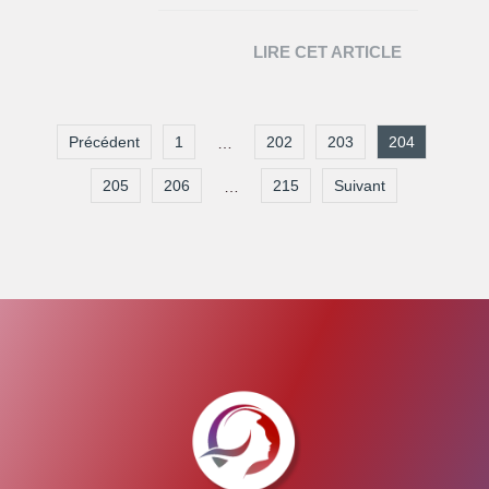
LIRE CET ARTICLE
Précédent
1
202
203
204
…
205
206
215
Suivant
…