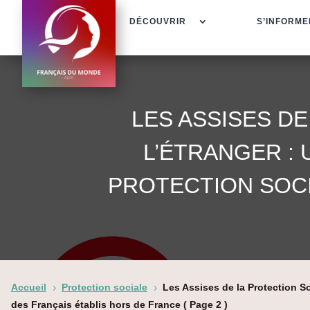
DÉCOUVRIR
S’INFORME
LES ASSISES D
L’ÉTRANGER : 
PROTECTION SOCI
Accueil
Protection sociale
Les Assises de la Protection So
5
5
des Français établis hors de France
( Page 2 )