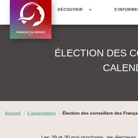
DÉCOUVRIR
S’INFORME
ÉLECTION DES C
CALEND
Accueil
L'association
Élection des conseillers des Françai
5
5
Les 29 et 30 mai prochains, les électeurs 