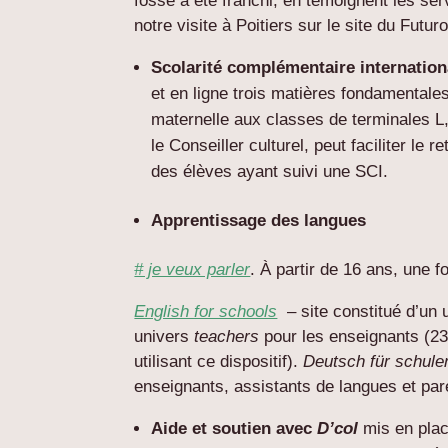
fossé a été franchi, en témoignent les ser
notre visite à Poitiers sur le site du Fut
Scolarité complémentaire internation
et en ligne trois matières fondamental
maternelle aux classes de terminales L
le Conseiller culturel, peut faciliter le 
des élèves ayant suivi une SCI.
Apprentissage des langues
# je veux parler
. À partir de 16 ans, une 
English for schools
– site constitué d’un
univers
teachers
pour les enseignants (23
utilisant ce dispositif).
Deutsch für schule
enseignants, assistants de langues et par
Aide et soutien avec
D’col
mis en place