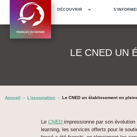
DÉCOUVRIR
S’INFORME
LE CNED UN 
Accueil
L'association
Le CNED un établissement en pleine
5
5
Le
CNED
impressionne par son évolution ra
learning, les services offerts pour le sout